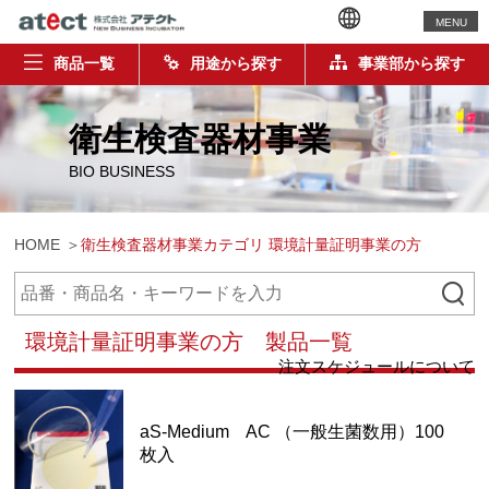
MENU
商品一覧
用途から探す
事業部から探す
衛生検査器材事業
BIO BUSINESS
HOME
衛生検査器材事業カテゴリ 環境計量証明事業の方
環境計量証明事業の方 製品一覧
注文スケジュールについて
aS-Medium AC （一般生菌数用）100
枚入