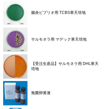
腸炎ビブリオ用 TCBS寒天培地
サルモネラ用 マデック寒天培地
【受注生産品】サルモネラ用 DHL寒天
培地
無菌卵黄液