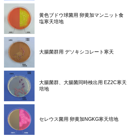
黄色ブドウ球菌用 卵黄加マンニット食
塩寒天培地
大腸菌群用 デソキシコレート寒天
大腸菌群、大腸菌同時検出用 EZ2C寒天
培地
セレウス菌用 卵黄加NGKG寒天培地