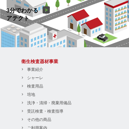
3分でわかる
アテクト
衛生検査器材事業
事業紹介
シャーレ
検査用品
培地
洗浄・清掃・廃棄用備品
受託検査・検査指導
その他の商品
ご利用案内