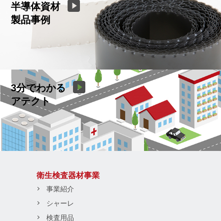
半導体資材
製品事例
3分でわかる
アテクト
衛生検査器材事業
事業紹介
シャーレ
検査用品