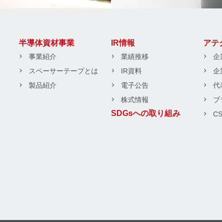
半導体資材事業
IR情報
アテ
事業紹介
業績推移
企
スペーサーテープとは
IR資料
企
製品紹介
電子公告
代
株式情報
ブ
SDGsへの取り組み
C