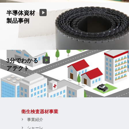
半導体資材
製品事例
3分でわかる
アテクト
衛生検査器材事業
事業紹介
シャーレ