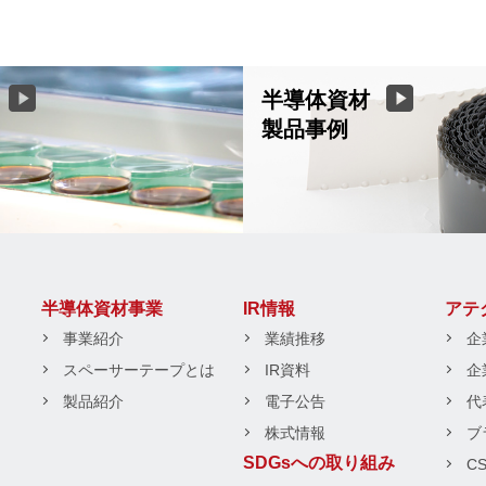
半導体資材
製品事例
半導体資材事業
IR情報
アテ
事業紹介
業績推移
企
スペーサーテープとは
IR資料
企
製品紹介
電子公告
代
株式情報
ブ
SDGsへの取り組み
C