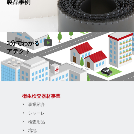
製品事例
3分でわかる
アテクト
衛生検査器材事業
事業紹介
シャーレ
検査用品
培地