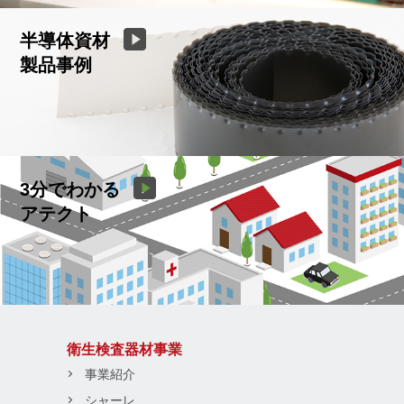
半導体資材
製品事例
3分でわかる
アテクト
衛生検査器材事業
事業紹介
シャーレ