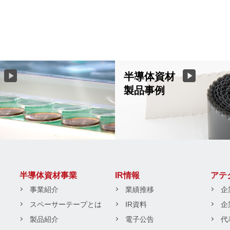
半導体資材
製品事例
半導体資材事業
IR情報
アテ
事業紹介
業績推移
企
スペーサーテープとは
IR資料
企
製品紹介
電子公告
代