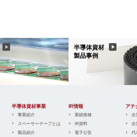
半導体資材
製品事例
半導体資材事業
IR情報
アテ
事業紹介
業績推移
企
スペーサーテープとは
IR資料
企
製品紹介
電子公告
代