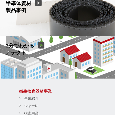
半導体資材
製品事例
3分でわかる
アテクト
衛生検査器材事業
事業紹介
シャーレ
検査用品