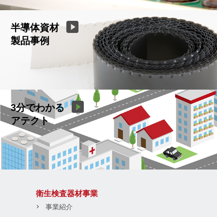
半導体資材
製品事例
3分でわかる
アテクト
衛生検査器材事業
事業紹介