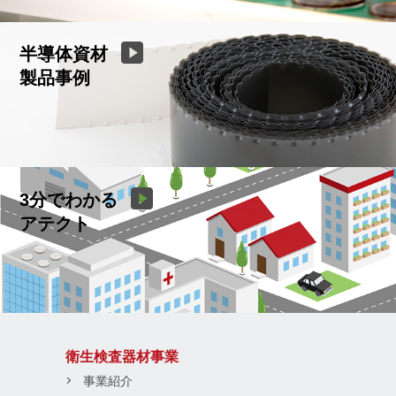
半導体資材
製品事例
3分でわかる
アテクト
衛生検査器材事業
事業紹介