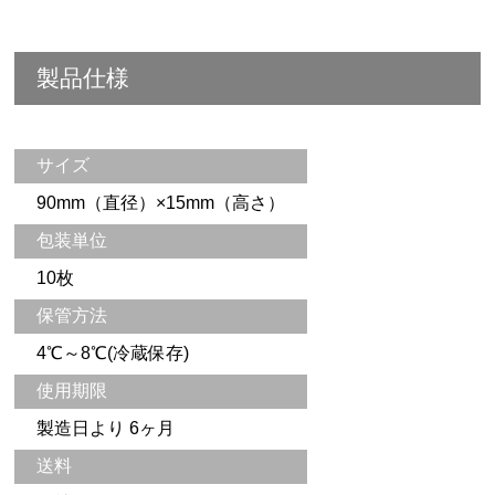
製品仕様
サイズ
90mm（直径）×15mm（高さ）
包装単位
10枚
保管方法
4℃～8℃(冷蔵保存)
使用期限
製造日より 6ヶ月
送料