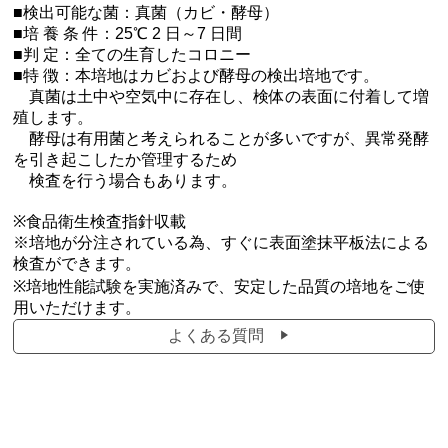
■検出可能な菌：真菌（カビ・酵母）
■培 養 条 件：25℃ 2 日～7 日間
■判 定：全ての生育したコロニー
■特 徴：本培地はカビおよび酵母の検出培地です。
真菌は土中や空気中に存在し、検体の表面に付着して増
殖します。
酵母は有用菌と考えられることが多いですが、異常発酵
を引き起こしたか管理するため
検査を行う場合もあります。
※食品衛生検査指針収載
※培地が分注されている為、すぐに表面塗抹平板法による
検査ができます。
※培地性能試験を実施済みで、安定した品質の培地をご使
用いただけます。
よくある質問