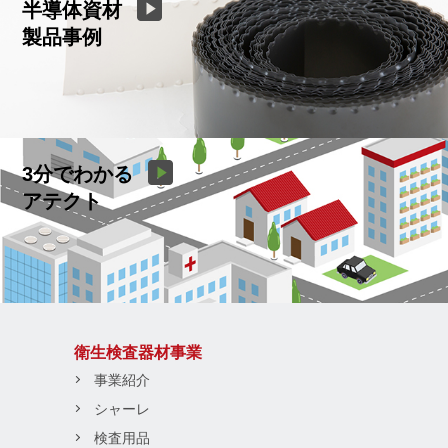
半導体資材
製品事例
3分でわかる
アテクト
衛生検査器材事業
事業紹介
シャーレ
検査用品