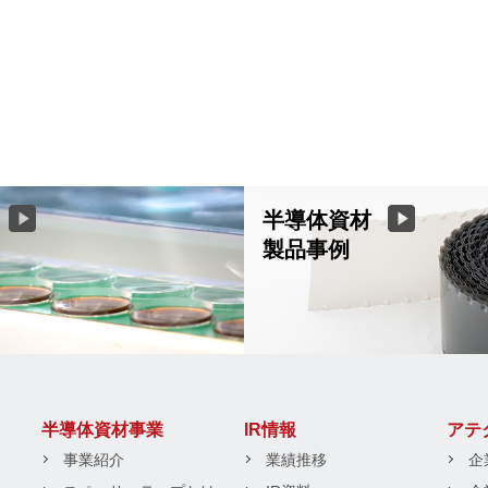
半導体資材
製品事例
半導体資材事業
IR情報
アテ
事業紹介
業績推移
企