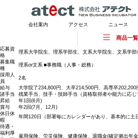
会社案内
アクセス
ニュース
商品一
応募資
理系大学院生、理系学部生、文系大学院生、文系学部
格
募集職
理系or文系 ■事務職（人事・総務）
種
採用人
2名
員
給与
大学院了234,800円、大卒214,500円、高専卒202,200
諸手当
残業手当、技手・技師手当（資格取得者や能力に応じ
昇給
年1回(6月)
賞与
年2回(7月、12月)
休日休
年間120日（部署毎にカレンダーがあり、基本的に土
暇
待遇・
福利厚
雇用保険、労災保険、健康保険、退職金(確定拠出年金