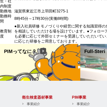
生・社
内制度
勤務地
滋賀県東近江市上羽田町3275-1
勤務時
8時45分～17時30分(実働8時間)
間
●新入社員研修 モノづくりや経営に関する知識習得の
教育制
を相談していただける場を設けています。●フォローア
度
も必要に応じて外部セミナーを受講していただいていま
に応じた研修をご用意しております。
PIMってなに？
Full-Steri
衛生検査器材事業
PIM事業
事業紹介
事業紹介