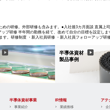
ための研修。外部研修も含みます。●入社後3カ月面談 直属上
ップ研修 半年間の勤務を経て、改めて自分の目標を設定します
す。研修制度 ・新入社員研修 ・新入社員フォローアップ研修
半導体資材
製品事例
半導体資材事業
IR情報
アテ
事業紹介
業績推移
企